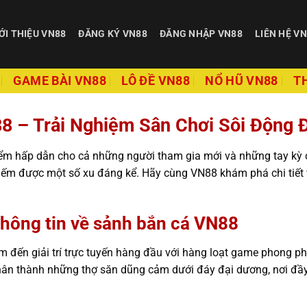
ỚI THIỆU VN88
ĐĂNG KÝ VN88
ĐĂNG NHẬP VN88
LIÊN HỆ V
GAME BÀI VN88
LÔ ĐỀ VN88
NỔ HŨ VN88
T
8 – Trải Nghiệm Sân Chơi Sôi Động 
m hấp dẫn cho cả những người tham gia mới và những tay kỳ cựu
kiếm được một số xu đáng kể. Hãy cùng VN88 khám phá chi tiết 
u thông tin về sảnh bắn cá VN88
 đến giải trí trực tuyến hàng đầu với hàng loạt game phong ph
hân thành những thợ săn dũng cảm dưới đáy đại dương, nơi đầy 