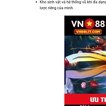
Kho sinh vật và hệ thống vũ khí đa dạ
lược riêng của mình.