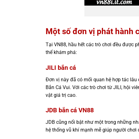
Một số đơn vị phát hành
Tại VN88, hầu hết các trò chơi đều được p
thể khám phá:
JILI bắn cá
Đơn vị này đã có mối quan hệ hợp tác lâu 
Bắn Cá Vui. Với các trò chơi từ JILI, hội
vật giá trị cao.
JDB bắn cá VN88
JDB cũng nổi bật như một trong những nhà 
hệ thống vũ khí mạnh mẽ giúp người chơi d