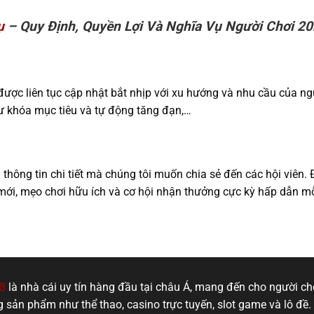
ụ
– Quy Định, Quyền Lợi Và Nghĩa Vụ Người Chơi 2
ợc liên tục cập nhật bắt nhịp với xu hướng và nhu cầu của ngư
ư khóa mục tiêu và tự động tăng đạn,…
ông tin chi tiết mà chúng tôi muốn chia sẻ đến các hội viên.
mới, mẹo chơi hữu ích và cơ hội nhận thưởng cực kỳ hấp dẫn m
8
là nhà cái uy tín hàng đầu tại châu Á, mang đến cho người ch
 sản phẩm như thể thao, casino trực tuyến, slot game và lô đề. G