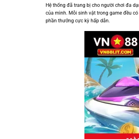
Hệ thống đã trang bị cho người chơi đa dạ
của mình. Mỗi sinh vật trong game đều có 
phần thưởng cực kỳ hấp dẫn.