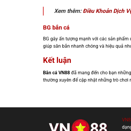
Xem thêm:
Điều Khoản Dịch V
BG bắn cá
BG gây ấn tượng mạnh với các sản phẩm đư
giúp săn bắn nhanh chóng và hiệu quả nh
Kết luận
Bắn cá VN88
đã mang đến cho bạn những th
thường xuyên để cập nhật những trò chơi 
VN8
dạng