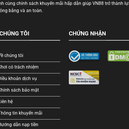
h cùng chính sách khuyến mãi hấp dẫn giúp VN88 trở thành lựa
ông bằng và an toàn.
 CHÚNG TÔI
CHỨNG NHẬN
Về chúng tôi
Chơi có trách nhiệm
Điều khoản dịch vụ
Chính sách bảo mật
Liên hệ
Thông tin khuyến mãi
Hướng dẫn nạp tiền