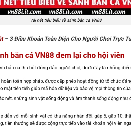
Vài nét tiêu biểu về sảnh bắn cá VN88
ật
– 3 Điều Khoản Toàn Diện Cho Người Chơi Trực T
nh bắn cá VN88 đem lại cho hội viên
nh bắn cá thu hút đông đảo người chơi, dưới đây là những điểm
rí hoàn toàn hợp pháp, được cấp phép hoạt động từ tổ chức đá
 mật tiên tiến giúp mã hóa dữ liệu và bảo vệ mọi thông tin của
 sắc nét, những sinh vật sống động và âm thanh sống động như 
ấp dẫn với mỗi sinh vật có khả năng nhân đôi, gấp 5, gấp 10, th
g, tiền thưởng sẽ được cộng trực tiếp vào tài khoản hội viên nga